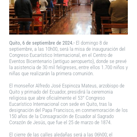
Quito, 6 de septiembre de 2024.-
El domingo 8 de
septiembre, a las 10h00, será la misa de inauguración del
Congreso Eucarístico Internacional, en el Centro de
Eventos Bicentenario (antiguo aeropuerto), donde se prevé
la asistencia de 30 mil feligreses, entre ellos 1.700 niños y
niñas que realizarán la primera comunión.
El monseñor Alfredo José Espinoza Mateus, arzobispo de
Quito y primado del Ecuador, presidirá la ceremonia
religiosa que abre oficialmente el 53° Congreso
Eucarístico Internacional con sede en Quito, tras la
designación del Papa Francisco, en conmemoración de los
150 años de la Consagración de Ecuador al Sagrado
Corazón de Jesús, que fue el 25 de marzo de 1874.
El cierre de las calles aledañas será a las 06h00; el