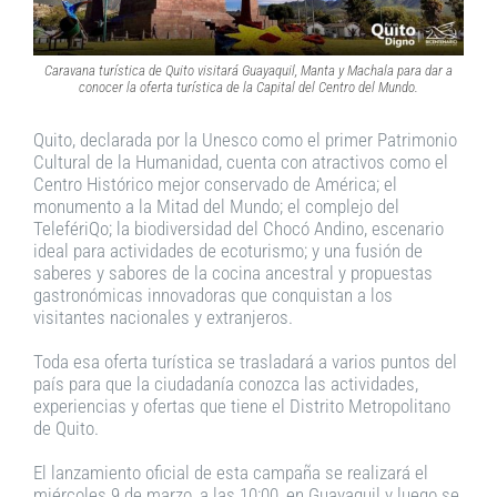
Caravana turística de Quito visitará Guayaquil, Manta y Machala para dar a
conocer la oferta turística de la Capital del Centro del Mundo.
Quito, declarada por la Unesco como el primer Patrimonio
Cultural de la Humanidad, cuenta con atractivos como el
Centro Histórico mejor conservado de América; el
monumento a la Mitad del Mundo; el complejo del
TelefériQo; la biodiversidad del Chocó Andino, escenario
ideal para actividades de ecoturismo; y una fusión de
saberes y sabores de la cocina ancestral y propuestas
gastronómicas innovadoras que conquistan a los
visitantes nacionales y extranjeros.
Toda esa oferta turística se trasladará a varios puntos del
país para que la ciudadanía conozca las actividades,
experiencias y ofertas que tiene el Distrito Metropolitano
de Quito.
El lanzamiento oficial de esta campaña se realizará el
miércoles 9 de marzo, a las 10:00, en Guayaquil y luego se