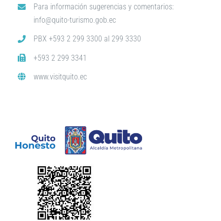
Para información sugerencias y comentarios:
info@quito-turismo.gob.ec
PBX +593 2 299 3300 al 299 3330
+593 2 299 3341
www.visitquito.ec