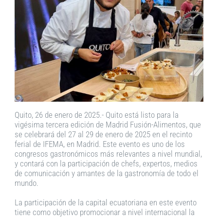
Quito, 26 de enero de 2025.- Quito está listo para la
vigésima tercera edición de Madrid Fusión-Alimentos, que
se celebrará del 27 al 29 de enero de 2025 en el recinto
ferial de IFEMA, en Madrid. Este evento es uno de los
congresos gastronómicos más relevantes a nivel mundial,
y contará con la participación de chefs, expertos, medios
de comunicación y amantes de la gastronomía de todo el
mundo.
La participación de la capital ecuatoriana en este evento
tiene como objetivo promocionar a nivel internacional la