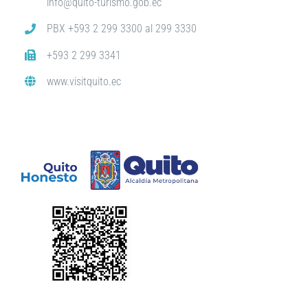
info@quito-turismo.gob.ec
PBX +593 2 299 3300 al 299 3330
+593 2 299 3341
www.visitquito.ec