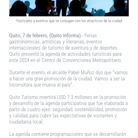
Festivales y eventos que se conjugan con los atractivos de la ciudad
Quito, 7 de febrero, (Quito Informa).-
Ferias
gastronómicas, artísticas y literarias, eventos
internacionales de turismo de aventura y de deportes.
Quito presentó la agenda de actividades turísticas para
este 2024 en el Centro de Convenciones Metropolitano.
Durante el evento, el alcalde Pabel Muñoz dijo que “vamos
a hacer una gran promoción de la ciudad. Vamos a ser la
locomotora que mueva al país”.
Quito Turismo invertirá USD 7.3 millones en la promoción
y desarrollo de la agenda participativa que fue elaborada a
partir de cuatro ejes: seguridad, sostenibilidad, promoción
y calidad, para cubrir las expectativas de visitantes y
ciudadanía local.
La agenda contiene programaciones que se desarrollarán