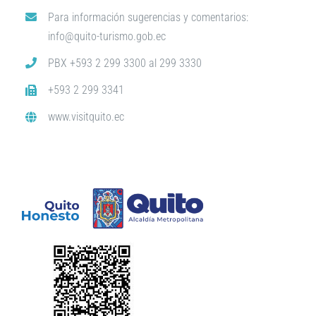
Para información sugerencias y comentarios:
info@quito-turismo.gob.ec
PBX +593 2 299 3300 al 299 3330
+593 2 299 3341
www.visitquito.ec