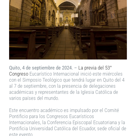
Quito, 4 de septiembre de 2024. –
La previa del 53°
Congreso
Eucarístico Internacional inició este miércoles
con el Simposio Teológico que tendrá lugar en Quito del 4
al 7 de septiembre, con la presencia de delegaciones
académicas y representantes de la Iglesia Católica de
varios países del mundo.
Este encuentro académico es impulsado por el Comité
Pontificio para los Congresos Eucarísticos
Internacionales, la Conferencia Episcopal Ecuatoriana y la
Pontificia Universidad Católica del Ecuador, sede oficial de
este evento.