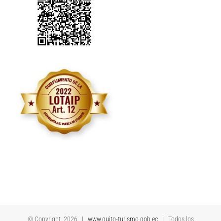
© Copyright
2026 |
www.quito-turismo.gob.ec
| Todos los