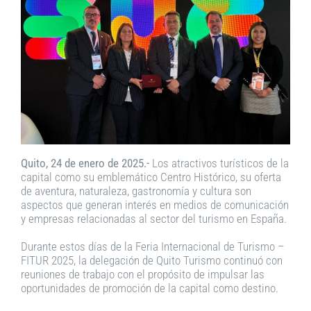
Quito, 24 de enero de 2025.-
Los atractivos turísticos de la
capital como su emblemático Centro Histórico, su oferta
de aventura, naturaleza, gastronomía y cultura son
aspectos que generan interés en medios de comunicación
y empresas relacionadas al sector del turismo en España.
Durante estos días de la Feria Internacional de Turismo –
FITUR 2025, la delegación de Quito Turismo continuó con
reuniones de trabajo con el propósito de impulsar las
oportunidades de promoción de la capital como destino.