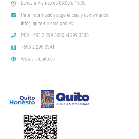
Lunes a Viernes de 08:00 a 16:30
Para información sugerencias y comentarios:
info@quito-turismo.gob.ec
PBX +593 2 299 3300 al 299 3330
+593 2 299 3341
www.visitquito.ec