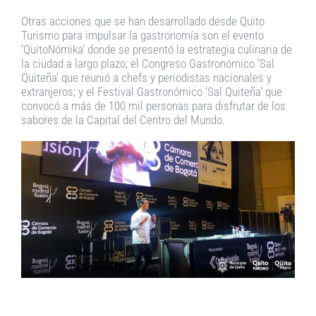
Otras acciones que se han desarrollado desde Quito
Turismo para impulsar la gastronomía son el evento
‘QuitoNómika’ donde se presentó la estrategia culinaria de
la ciudad a largo plazo; el Congreso Gastronómico ‘Sal
Quiteña’ que reunió a chefs y periodistas nacionales y
extranjeros; y el Festival Gastronómico ‘Sal Quiteña’ que
convocó a más de 100 mil personas para disfrutar de los
sabores de la Capital del Centro del Mundo.