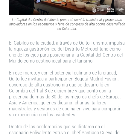
La Capital del Centro del Mundo presentó comida tradicional y propuestas
innovadoras en los escenarios y feria de congreso de alta cocina desarrollado
en Colombia
.
El Cabildo de la ciudad, a través de Quito Turismo, impulsa
la riqueza gastronómica del Distrito Metropolitano como
uno de los ejes para posicionar a la Capital del Centro del
Mundo como destino ideal para el turismo.
En ese marco, y con el potencial culinario de la ciudad,
Quito fue invitada a participar en Bogotá Madrid Fusión,
congreso de alta gastronomía que se desarrolló en
Colombia del 1 al 3 de diciembre y que contó con la
presencia de más de 30 de los mejores chefs de Europa,
Asia y América, quienes dictaron charlas, talleres
magistrales y sesiones de cocina en vivo para compartir
su experiencia con los asistentes.
Dentro de las conferencias que se dictaron en el
escenario Polivalente estuvo el chef Santiago Cueva, del