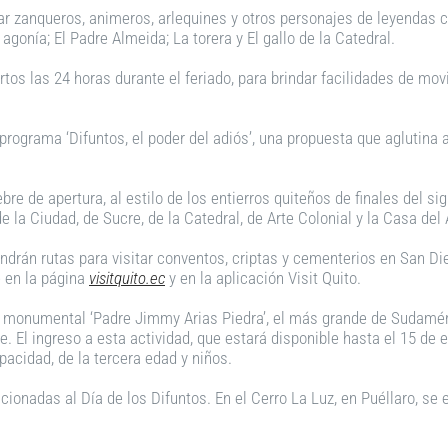
tar zanqueros, animeros, arlequines y otros personajes de leyendas 
 agonía; El Padre Almeida; La torera y El gallo de la Catedral.
os las 24 horas durante el feriado, para brindar facilidades de mov
programa ‘Difuntos, el poder del adiós’, una propuesta que aglutina a
 de apertura, al estilo de los entierros quiteños de finales del sigl
e la Ciudad, de Sucre, de la Catedral, de Arte Colonial y la Casa del
drán rutas para visitar conventos, criptas y cementerios en San Dieg
e en la página
visitquito.ec
y en la aplicación Visit Quito.
e monumental ‘Padre Jimmy Arias Piedra’, el más grande de Sudaméri
. El ingreso a esta actividad, que estará disponible hasta el 15 de 
acidad, de la tercera edad y niños.
cionadas al Día de los Difuntos. En el Cerro La Luz, en Puéllaro, se 