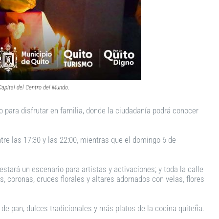
Capital del Centro del Mundo
.
no para disfrutar en familia, donde la ciudadanía podrá conocer
entre las 17:30 y las 22:00, mientras que el domingo 6 de
 estará un escenario para artistas y activaciones; y toda la calle
s, coronas, cruces florales y altares adornados con velas, flores
 pan, dulces tradicionales y más platos de la cocina quiteña.