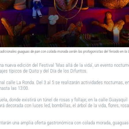
tradicionales guaguas de pan con colada morada serán las protagonistas del feriado en la 
na nueva edición del Festival ‘Mas allá de la vida’, un evento noctur
jes típicos de Quito y del Día de los Difuntos.
onal calle La Ronda. Del 3 al 5 se realizarán actividades nocturnas, 
asta las 13:00.
uela, donde existirá un túnel de rosas y follaje; en la calle Guayaquil
á decorada con luces led, bombillas, el árbol de la vida, flores, rosa
tarán una amplia oferta gastronómica con colada morada, guaguas de