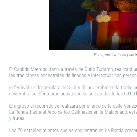
Flores, música, luces y las 
El Cabildo Metropolitano, a través de Quito Turismo, realizará u
las tradiciones ancestrales de finados e interactuar con persona
El festival se desarrollará del 3 al 6 de noviembre en la tradici
noviembre se efectuarán activaciones lúdicas desde las 09:00 h
El ingreso al recorrido se realizará por el arco de la calle Venez
La Ronda, hasta el Arco de los Gallinazos en la Maldonado, estar
y frutas.
Los 70 establecimientos que se encuentran en La Ronda presen