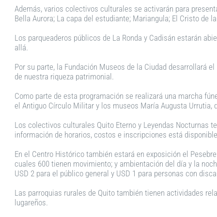
Además, varios colectivos culturales se activarán para presen
Bella Aurora; La capa del estudiante; Mariangula; El Cristo de la
Los parqueaderos públicos de La Ronda y Cadisán estarán abiert
allá.
Por su parte, la Fundación Museos de la Ciudad desarrollará el 
de nuestra riqueza patrimonial.
Como parte de esta programación se realizará una marcha fúnebre
el Antiguo Círculo Militar y los museos María Augusta Urrutia, d
Los colectivos culturales Quito Eterno y Leyendas Nocturnas ten
información de horarios, costos e inscripciones está disponibl
En el Centro Histórico también estará en exposición el Pesebr
cuales 600 tienen movimiento; y ambientación del día y la noche
USD 2 para el público general y USD 1 para personas con discap
Las parroquias rurales de Quito también tienen actividades rela
lugareños.