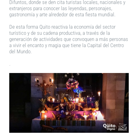
Difuntos, donde se den cita turistas locales, nacionales y
extranjeros para conocer las leyendas, personajes,
gastronomía y arte alrededor de esta fiesta mundial.
De esta forma Quito reactiva la economía del sector
turístico y de su cadena productiva, a través de la
generación de actividades que convoquen a más personas
a vivir el encanto y magia que tiene la Capital del Centro
del Mundo.
.