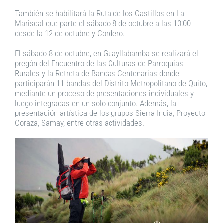
También se habilitará la Ruta de los Castillos en La
Mariscal que parte el sábado 8 de octubre a las 10:00
desde la 12 de octubre y Cordero.
El sábado 8 de octubre, en Guayllabamba se realizará el
pregón del Encuentro de las Culturas de Parroquias
Rurales y la Retreta de Bandas Centenarias donde
participarán 11 bandas del Distrito Metropolitano de Quito,
mediante un proceso de presentaciones individuales y
luego integradas en un solo conjunto. Además, la
presentación artística de los grupos Sierra India, Proyecto
Coraza, Samay, entre otras actividades.