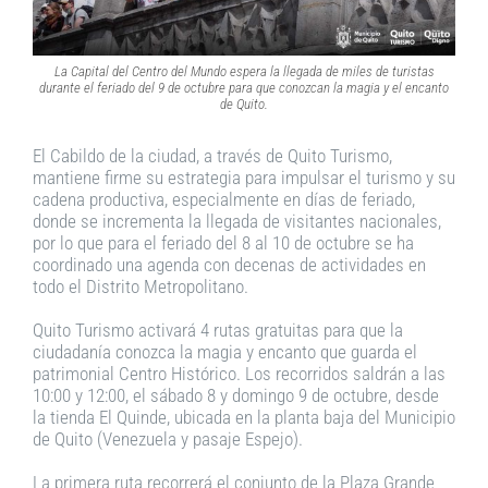
La Capital del Centro del Mundo espera la llegada de miles de turistas
durante el feriado del 9 de octubre para que conozcan la magia y el encanto
de Quito
.
El Cabildo de la ciudad, a través de Quito Turismo,
mantiene firme su estrategia para impulsar el turismo y su
cadena productiva, especialmente en días de feriado,
donde se incrementa la llegada de visitantes nacionales,
por lo que para el feriado del 8 al 10 de octubre se ha
coordinado una agenda con decenas de actividades en
todo el Distrito Metropolitano.
Quito Turismo activará 4 rutas gratuitas para que la
ciudadanía conozca la magia y encanto que guarda el
patrimonial Centro Histórico. Los recorridos saldrán a las
10:00 y 12:00, el sábado 8 y domingo 9 de octubre, desde
la tienda El Quinde, ubicada en la planta baja del Municipio
de Quito (Venezuela y pasaje Espejo).
La primera ruta recorrerá el conjunto de la Plaza Grande