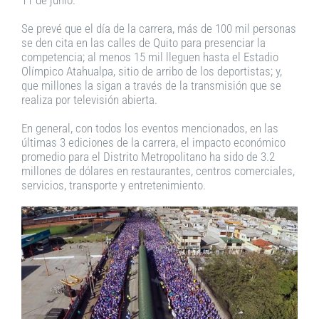
Se prevé que el día de la carrera, más de 100 mil personas
se den cita en las calles de Quito para presenciar la
competencia; al menos 15 mil lleguen hasta el Estadio
Olímpico Atahualpa, sitio de arribo de los deportistas; y,
que millones la sigan a través de la transmisión que se
realiza por televisión abierta.
En general, con todos los eventos mencionados, en las
últimas 3 ediciones de la carrera, el impacto económico
promedio para el Distrito Metropolitano ha sido de 3.2
millones de dólares en restaurantes, centros comerciales,
servicios, transporte y entretenimiento.