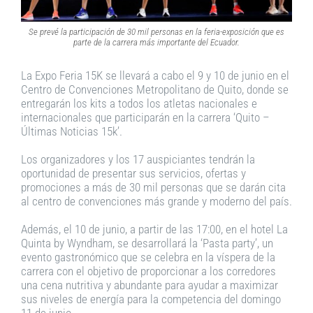
Se prevé la participación de 30 mil personas en la feria-exposición que es
parte de la carrera más importante del Ecuador
.
La Expo Feria 15K se llevará a cabo el 9 y 10 de junio en el
Centro de Convenciones Metropolitano de Quito, donde se
entregarán los kits a todos los atletas nacionales e
internacionales que participarán en la carrera ‘Quito –
Últimas Noticias 15k’.
Los organizadores y los 17 auspiciantes tendrán la
oportunidad de presentar sus servicios, ofertas y
promociones a más de 30 mil personas que se darán cita
al centro de convenciones más grande y moderno del país.
Además, el 10 de junio, a partir de las 17:00, en el hotel La
Quinta by Wyndham, se desarrollará la ‘Pasta party’, un
evento gastronómico que se celebra en la víspera de la
carrera con el objetivo de proporcionar a los corredores
una cena nutritiva y abundante para ayudar a maximizar
sus niveles de energía para la competencia del domingo
11 de junio.