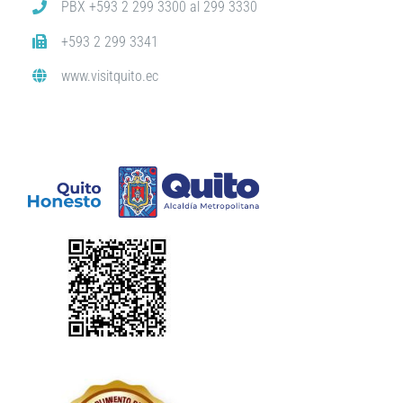
PBX +593 2 299 3300 al 299 3330
+593 2 299 3341
www.visitquito.ec