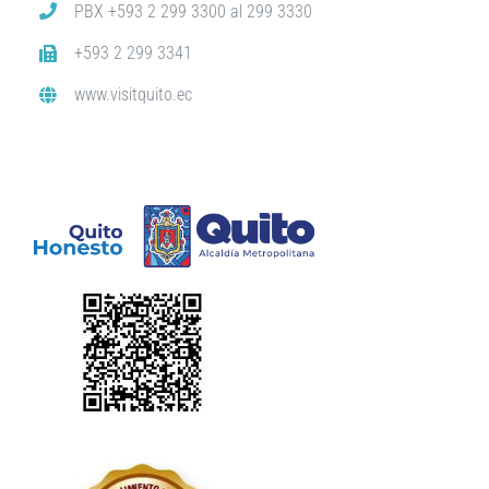
PBX +593 2 299 3300 al 299 3330
+593 2 299 3341
www.visitquito.ec