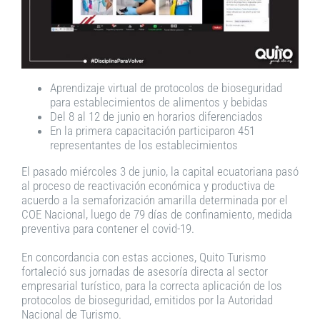
Aprendizaje virtual de protocolos de bioseguridad
para establecimientos de alimentos y bebidas
Del 8 al 12 de junio en horarios diferenciados
En la primera capacitación participaron 451
representantes de los establecimientos
El pasado miércoles 3 de junio, la capital ecuatoriana pasó
al proceso de reactivación económica y productiva de
acuerdo a la semaforización amarilla determinada por el
COE Nacional, luego de 79 días de confinamiento, medida
preventiva para contener el covid-19.
En concordancia con estas acciones, Quito Turismo
fortaleció sus jornadas de asesoría directa al sector
empresarial turístico, para la correcta aplicación de los
protocolos de bioseguridad, emitidos por la Autoridad
Nacional de Turismo.