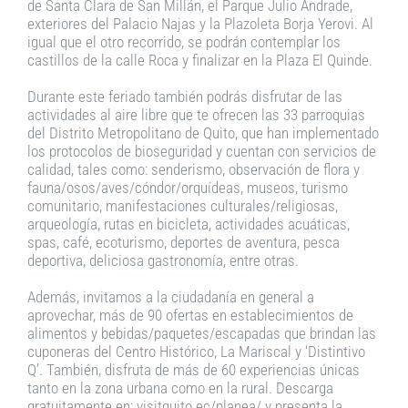
de Santa Clara de San Millán, el Parque Julio Andrade,
exteriores del Palacio Najas y la Plazoleta Borja Yerovi. Al
igual que el otro recorrido, se podrán contemplar los
castillos de la calle Roca y finalizar en la Plaza El Quinde.
Durante este feriado también podrás disfrutar de las
actividades al aire libre que te ofrecen las 33 parroquias
del Distrito Metropolitano de Quito, que han implementado
los protocolos de bioseguridad y cuentan con servicios de
calidad, tales como: senderismo, observación de flora y
fauna/osos/aves/cóndor/orquídeas, museos, turismo
comunitario, manifestaciones culturales/religiosas,
arqueología, rutas en bicicleta, actividades acuáticas,
spas, café, ecoturismo, deportes de aventura, pesca
deportiva, deliciosa gastronomía, entre otras.
Además, invitamos a la ciudadanía en general a
aprovechar, más de 90 ofertas en establecimientos de
alimentos y bebidas/paquetes/escapadas que brindan las
cuponeras del Centro Histórico, La Mariscal y ‘Distintivo
Q’. También, disfruta de más de 60 experiencias únicas
tanto en la zona urbana como en la rural. Descarga
gratuitamente en: visitquito.ec/planea/ y presenta la