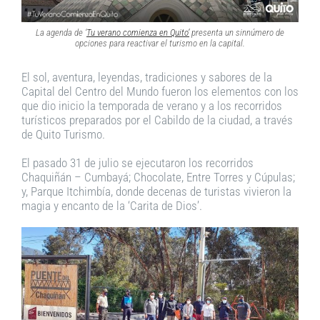
La agenda de ‘
Tu verano comienza en Quito’
presenta un sinnúmero de
opciones para reactivar el turismo en la capital.
El sol, aventura, leyendas, tradiciones y sabores de la
Capital del Centro del Mundo fueron los elementos con los
que dio inicio la temporada de verano y a los recorridos
turísticos preparados por el Cabildo de la ciudad, a través
de Quito Turismo.
El pasado 31 de julio se ejecutaron los recorridos
Chaquiñán – Cumbayá; Chocolate, Entre Torres y Cúpulas;
y, Parque Itchimbía, donde decenas de turistas vivieron la
magia y encanto de la ‘Carita de Dios’.