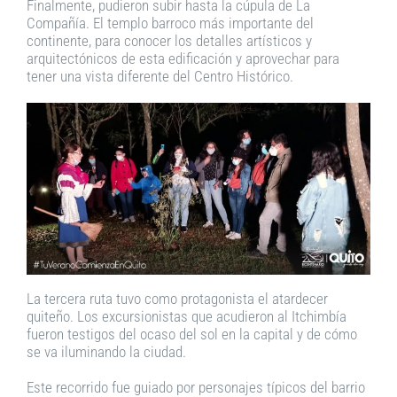
Finalmente, pudieron subir hasta la cúpula de La
Compañía. El templo barroco más importante del
continente, para conocer los detalles artísticos y
arquitectónicos de esta edificación y aprovechar para
tener una vista diferente del Centro Histórico.
La tercera ruta tuvo como protagonista el atardecer
quiteño. Los excursionistas que acudieron al Itchimbía
fueron testigos del ocaso del sol en la capital y de cómo
se va iluminando la ciudad.
Este recorrido fue guiado por personajes típicos del barrio