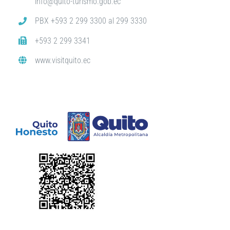
info@quito-turismo.gob.ec
PBX +593 2 299 3300 al 299 3330
+593 2 299 3341
www.visitquito.ec