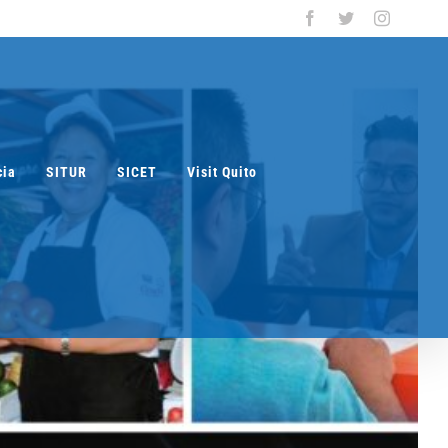
Facebook
Twitter
Instagra
cia
SITUR
SICET
Visit Quito