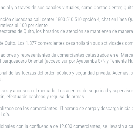
cial y a través de sus canales virtuales, como Contac Center, Quito 
ención ciudadana call center 1800 510 510 opción 4, chat en línea Qu
rativos al 100 por ciento.
 sectores de Quito, los horarios de atención se mantienen de manera
de Quito. Los 1.377 comerciantes desarrollarán sus actividades come
ciaciones y representantes de comerciantes catastrados en el Merc
el parqueadero Oriental (acceso sur por Ayapamba S/N y Teniente Hu
al de las fuerzas del orden público y seguridad privada. Además, se
a.
resos y accesos del mercado. Los agentes de seguridad y superviso
ión; efectuarán cacheos y requisa de armas.
zado con los comerciantes. El horario de carga y descarga inicia a 
l día.
cipales con la confluencia de 12.000 comerciantes, se llevarán a ca