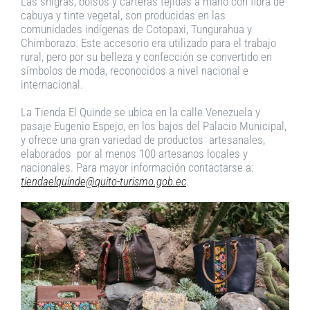
Las shigras, bolsos y carteras tejidas a mano con fibra de
cabuya y tinte vegetal, son producidas en las
comunidades indígenas de Cotopaxi, Tungurahua y
Chimborazo. Este accesorio era utilizado para el trabajo
rural, pero por su belleza y confección se convertido en
símbolos de moda, reconocidos a nivel nacional e
internacional.
La Tienda El Quinde se ubica en la calle Venezuela y
pasaje Eugenio Espejo, en los bajos del Palacio Municipal,
y ofrece una gran variedad de productos artesanales,
elaborados por al menos 100 artesanos locales y
nacionales. Para mayor información contactarse a:
tiendaelquinde@quito-turismo.gob.ec
.