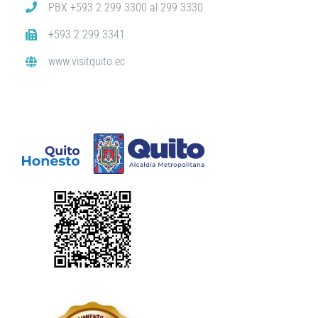
PBX +593 2 299 3300 al 299 3330
+593 2 299 3341
www.visitquito.ec