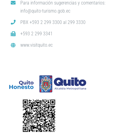
Para información sugerencias y comentarios:
info@quito-turismo.gob.ec
PBX +593 2 299 3300 al 299 3330
+593 2 299 3341
www.visitquito.ec