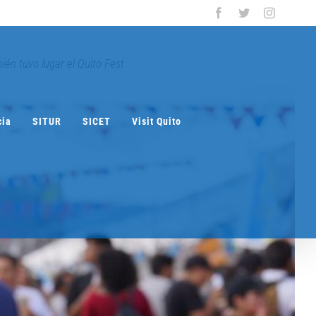
Facebook
Twitter
Instagra
ién tuvo lugar el Quito Fest
cia
SITUR
SICET
Visit Quito