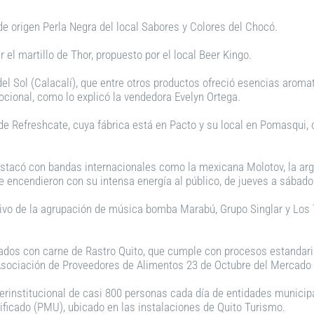
 de origen Perla Negra del local Sabores y Colores del Chocó.
 el martillo de Thor, propuesto por el local Beer Kingo.
el Sol (Calacalí), que entre otros productos ofreció esencias arom
cional, como lo explicó la vendedora Evelyn Ortega.
 de Refreshcate, cuya fábrica está en Pacto y su local en Pomasqui
estacó con bandas internacionales como la mexicana Molotov, la arge
e encendieron con su intensa energía al público, de jueves a sábado
vivo de la agrupación de música bomba Marabú, Grupo Singlar y Los 
ados con carne de Rastro Quito, que cumple con procesos estandariz
Asociación de Proveedores de Alimentos 23 de Octubre del Mercado
interinstitucional de casi 800 personas cada día de entidades munici
ificado (PMU), ubicado en las instalaciones de Quito Turismo.