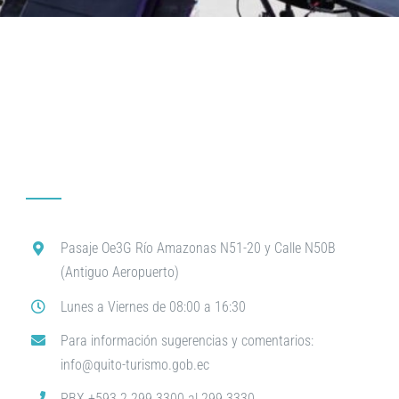
Pasaje Oe3G Río Amazonas N51-20 y Calle N50B
(Antiguo Aeropuerto)
Lunes a Viernes de 08:00 a 16:30
Para información sugerencias y comentarios:
info@quito-turismo.gob.ec
PBX +593 2 299 3300 al 299 3330