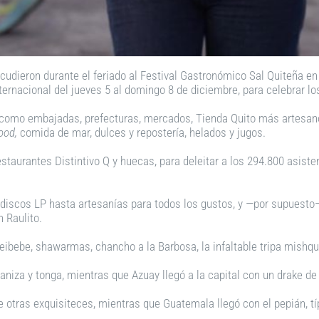
cudieron durante el feriado al Festival Gastronómico Sal Quiteña en
ternacional del jueves 5 al domingo 8 de diciembre, para celebrar lo
 como embajadas, prefecturas, mercados, Tienda Quito más artesanos
food,
comida de mar, dulces y repostería, helados y jugos.
estaurantes Distintivo Q y huecas, para deleitar a los 294.800 asiste
 discos LP hasta artesanías para todos los gustos, y —por supuesto
 Raulito.
ibebe, shawarmas, chancho a la Barbosa, la infaltable tripa mishqui
niza y tonga, mientras que Azuay llegó a la capital con un drake de 
e otras exquisiteces, mientras que Guatemala llegó con el pepián, t