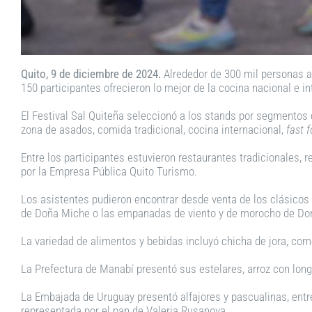
Quito, 9 de diciembre de 2024.
Alrededor de 300 mil personas a
150 participantes ofrecieron lo mejor de la cocina nacional e in
El Festival Sal Quiteña seleccionó a los stands por segmentos
zona de asados, comida tradicional, cocina internacional,
fast 
Entre los participantes estuvieron restaurantes tradicionales, r
por la Empresa Pública Quito Turismo.
Los asistentes pudieron encontrar desde venta de los clásicos
de Doña Miche o las empanadas de viento y de morocho de Don
La variedad de alimentos y bebidas incluyó chicha de jora, come
La Prefectura de Manabí presentó sus estelares, arroz con longa
La Embajada de Uruguay presentó alfajores y pascualinas, entr
representada por el pan de Valeria Rusanova.