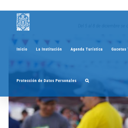
Saltar
al
contenido
Del 5 al 8 de diciembre se 
Inicio
La Institución
Agenda Turística
Gacetas 
Protección de Datos Personales