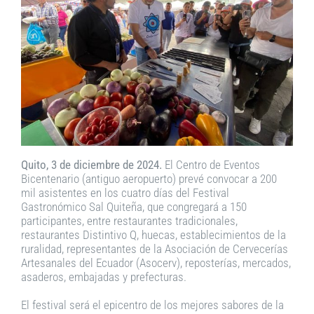
Quito, 3 de diciembre de 2024.
El Centro de Eventos
Bicentenario (antiguo aeropuerto) prevé convocar a 200
mil asistentes en los cuatro días del Festival
Gastronómico Sal Quiteña, que congregará a 150
participantes, entre restaurantes tradicionales,
restaurantes Distintivo Q, huecas, establecimientos de la
ruralidad, representantes de la Asociación de Cervecerías
Artesanales del Ecuador (Asocerv), reposterías, mercados,
asaderos, embajadas y prefecturas.
El festival será el epicentro de los mejores sabores de la