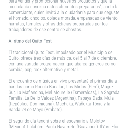
para vender y promocionar nuestros productos y que la
ciudadanía conozca estos alimentos preparados”, acotó la
comerciante, quien invitó a la ciudadanía para que deguste
el hornado, choclos, colada morada, empanadas de viento,
humitas, tamales y otras delicias preparadas por los
trabajadores de ese centro de abastos.
Al ritmo del Quito Fest
El tradicional Quito Fest, impulsado por el Municipio de
Quito, ofrece tres días de música, del 5 al 7 de diciembre,
con una variada programación que abarca géneros como
cumbia, pop, rock alternativo y metal.
El encuentro de música en vivo presentará el primer día a
bandas como Rocola Bacalao, Los Mirlos (Perú), Mugre
Sur, La Mafiandina, Mel Mourelle (Esmeraldas), La Sagrada
Familia, La Delio Valdez (Argentina), Papaya Dada, Mula
(República Dominicana), Machaka, Wañukta Tónic y la
Banda 24 de Mayo (Ambato).
El segundo día tendrá sobre el escenario a Molotov
(México), Lolabúm, Paola Navarrete (Guayaquil), IlYari, Flix