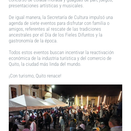
presentaciones artísticas y musicales.
De igual manera, la Secretaría de Cultura impulsó una
agenda de siete eventos para disfrutar con familia o
amigos, referentes al rescate de las tradiciones
ancestrales por el Día de los Fieles Difuntos y la
gastronomía de la época.
Todos estos eventos buscan incentivar la reactivación
económica de la industria turística y del comercio de
Quito, la ciudad más linda del mundo.
¡Con turismo, Quito renace!