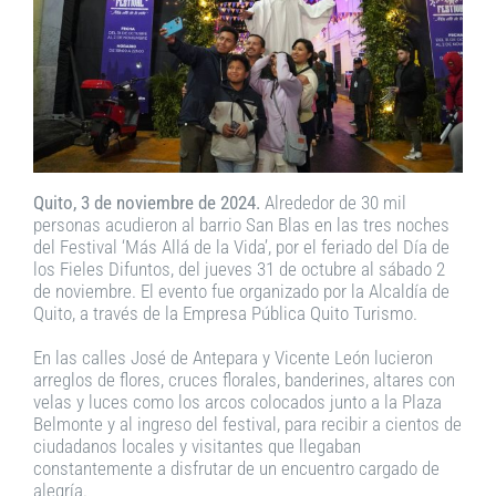
Quito, 3 de noviembre de 2024.
Alrededor de 30 mil
personas acudieron al barrio San Blas en las tres noches
del Festival ‘Más Allá de la Vida’, por el feriado del Día de
los Fieles Difuntos, del jueves 31 de octubre al sábado 2
de noviembre. El evento fue organizado por la Alcaldía de
Quito, a través de la Empresa Pública Quito Turismo.
En las calles José de Antepara y Vicente León lucieron
arreglos de flores, cruces florales, banderines, altares con
velas y luces como los arcos colocados junto a la Plaza
Belmonte y al ingreso del festival, para recibir a cientos de
ciudadanos locales y visitantes que llegaban
constantemente a disfrutar de un encuentro cargado de
alegría.