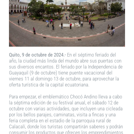
Quito, 9 de octubre de 2024.-
En el séptimo feriado del
año, la ciudad más linda del mundo abre sus puertas con
sus diversos encantos. El feriado por la Independencia de
Guayaquil (9 de octubre) tiene puente vacacional del
viernes 11 al domingo 13 de octubre, para aprovechar la
oferta turística de la capital ecuatoriana.
Para empezar, el emblemático Chocó Andino lleva a cabo
la séptima edición de su festival anual, el sábado 12 de
octubre con varias actividades, que incluyen una cicleada
por los bellos parajes, caminatas, visita a fincas y una
feria completa en el estadio de la parroquia rural de
Calacalí, donde los turistas compartirán saberes y podrán
consumir los productos que ofrecen los emprendimientos