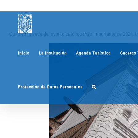
Saltar
al
contenido
Quito es la sede del evento católico más importante de 2024, 
Inicio
La Institución
Agenda Turística
Gacetas 
Protección de Datos Personales