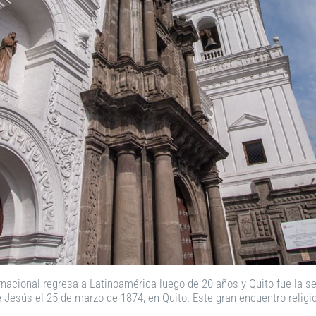
rnacional regresa a Latinoamérica luego de 20 años y Quito fue la 
esús el 25 de marzo de 1874, en Quito. Este gran encuentro religio