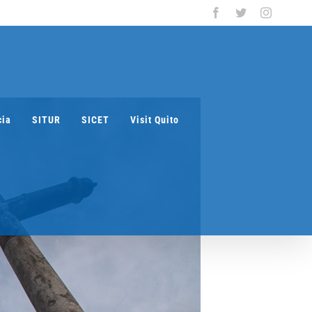
Facebook
Twitter
Instagra
cia
SITUR
SICET
Visit Quito