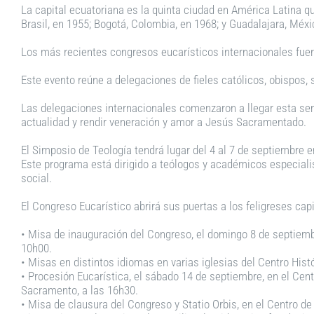
La capital ecuatoriana es la quinta ciudad en América Latina qu
Brasil, en 1955; Bogotá, Colombia, en 1968; y Guadalajara, Méxi
Los más recientes congresos eucarísticos internacionales fuero
Este evento reúne a delegaciones de fieles católicos, obispos, s
Las delegaciones internacionales comenzaron a llegar esta sema
actualidad y rendir veneración y amor a Jesús Sacramentado.
El Simposio de Teología tendrá lugar del 4 al 7 de septiembre en
Este programa está dirigido a teólogos y académicos especialist
social.
El Congreso Eucarístico abrirá sus puertas a los feligreses capi
• Misa de inauguración del Congreso, el domingo 8 de septiembr
10h00.
• Misas en distintos idiomas en varias iglesias del Centro Histó
• Procesión Eucarística, el sábado 14 de septiembre, en el Cen
Sacramento, a las 16h30.
• Misa de clausura del Congreso y Statio Orbis, en el Centro de