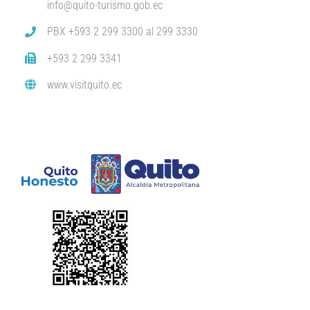
info@quito-turismo.gob.ec
PBX +593 2 299 3300 al 299 3330
+593 2 299 3341
www.visitquito.ec