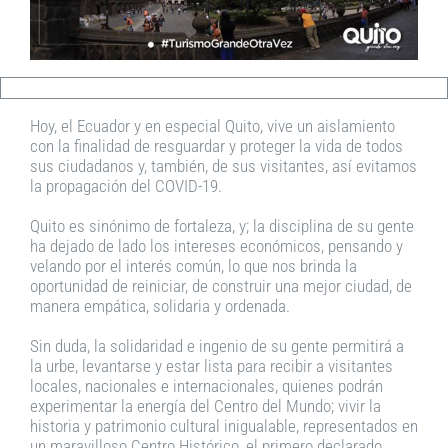
Hoy, el Ecuador y en especial Quito, vive un aislamiento
con la finalidad de resguardar y proteger la vida de todos
sus ciudadanos y, también, de sus visitantes, así evitamos
la propagación del COVID-19.
Quito es sinónimo de fortaleza, y; la disciplina de su gente
ha dejado de lado los intereses económicos, pensando y
velando por el interés común, lo que nos brinda la
oportunidad de reiniciar, de construir una mejor ciudad, de
manera empática, solidaria y ordenada.
Sin duda, la solidaridad e ingenio de su gente permitirá a
la urbe, levantarse y estar lista para recibir a visitantes
locales, nacionales e internacionales, quienes podrán
experimentar la energía del Centro del Mundo; vivir la
historia y patrimonio cultural inigualable, representados en
un maravilloso Centro Histórico, el primero declarado