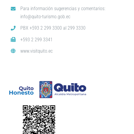
Para información sugerencias y comentarios:
info@quito-turismo.gob.ec
PBX +593 2 299 3300 al 299 3330
+593 2 299 3341
www.visitquito.ec