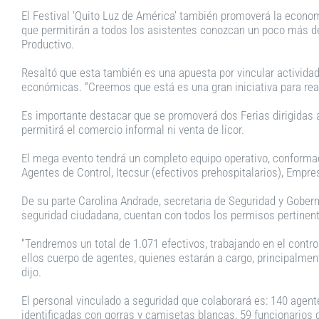
El Festival ‘Quito Luz de América’ también promoverá la econom
que permitirán a todos los asistentes conozcan un poco más de
Productivo.
Resaltó que esta también es una apuesta por vincular activida
económicas. “Creemos que está es una gran iniciativa para rea
Es importante destacar que se promoverá dos Ferias dirigidas 
permitirá el comercio informal ni venta de licor.
El mega evento tendrá un completo equipo operativo, conforma
Agentes de Control, Itecsur (efectivos prehospitalarios), Emp
De su parte Carolina Andrade, secretaria de Seguridad y Goberna
seguridad ciudadana, cuentan con todos los permisos pertinente
“Tendremos un total de 1.071 efectivos, trabajando en el contr
ellos cuerpo de agentes, quienes estarán a cargo, principalment
dijo.
El personal vinculado a seguridad que colaborará es: 140 agen
identificadas con gorras y camisetas blancas, 59 funcionarios 