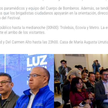
tos paramédicos y equipo del Cuerpo de Bomberos. Además, se tendr
as que los brigadistas ciudadanos apoyarán en la orientación, direcc
 del Festival.
público hasta la medianoche (00h00): Trolebús, Ecovía y Metro. La es
 el arribo de los visitantes.
 y Del Carmen Alto hasta las 23h00. Casa de María Augusta Urrutia