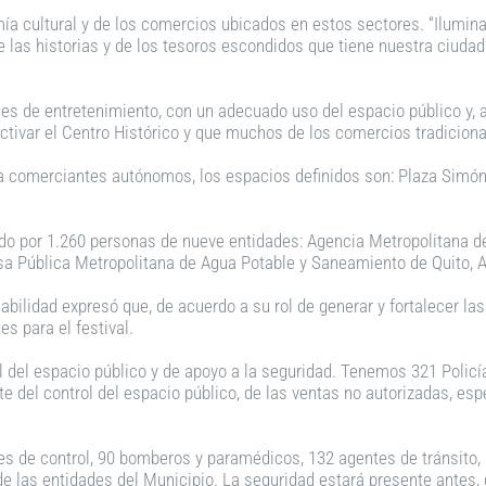
ía cultural y de los comercios ubicados en estos sectores. “Ilumina
 las historias y de los tesoros escondidos que tiene nuestra ciuda
des de entretenimiento, con un adecuado uso del espacio público y, 
ctivar el Centro Histórico y que muchos de los comercios tradiciona
a comerciantes autónomos, los espacios definidos son: Plaza Simón 
do por 1.260 personas de nueve entidades: Agencia Metropolitana de
resa Pública Metropolitana de Agua Potable y Saneamiento de Quito, 
bilidad expresó que, de acuerdo a su rol de generar y fortalecer las
s para el festival.
ol del espacio público y de apoyo a la seguridad. Tenemos 321 Polic
e del control del espacio público, de las ventas no autorizadas, esp
tes de control, 90 bomberos y paramédicos, 132 agentes de tránsito,
de las entidades del Municipio. La seguridad estará presente antes,