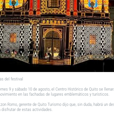
s del festival
ernes 9 y sábado 10 de agosto, el Centro Histórico de Quito se llenar
movimiento en las fachadas de lugares emblemáticos y turísticos.
tzon Romo, gerente de Quito Turismo dijo que, sin duda, habrá un d
 disfrutar de estas actividades.