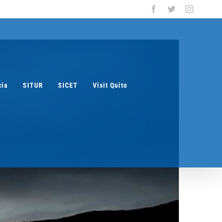
Facebook
Twitter
Instagra
cia
SITUR
SICET
Visit Quito