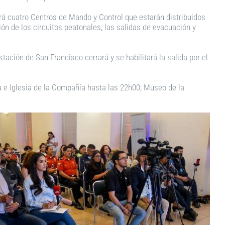
á cuatro Centros de Mando y Control que estarán distribuidos
ión de los circuitos peatonales, las salidas de evacuación y
tación de San Francisco cerrará y se habilitará la salida por el
 e Iglesia de la Compañía hasta las 22h00; Museo de la