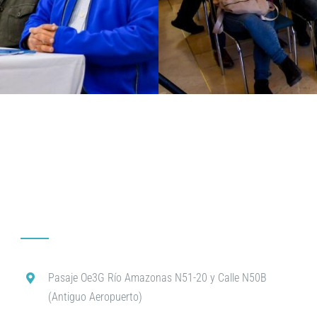
Pasaje Oe3G Río Amazonas N51-20 y Calle N50B
(Antiguo Aeropuerto)