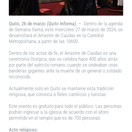
Quito, 26 de marzo
(Quito Informa). –
Dentro de la agenda
de Semana Santa, este miércoles 27 de marzo de 2024, se
desarrollará el Arrastre de Caudas en la Catedral
Metropolitana, a partir de las 16h00.
Dentro de los actos de fe, el Arrastre de Caudas es una
ceremonia litúrgica, que se celebra hace 400 años atrás
por parte del ejército romano, cuando se ondeaban unas
banderas gigantes ante la muerte de un general o soldado
reconocido.
Actualmente solo en Quito se mantiene esta tradición
religiosa, que convoca a fieles católicos y turistas.
Este evento es gratuito para todo el público. Las personas
podrán ingresar a la iglesia de acuerdo con el aforo
permitido en el templo que es de 700 personas.
Acto religioso: