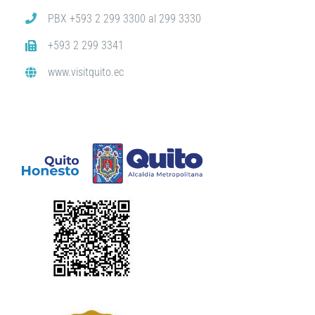
PBX +593 2 299 3300 al 299 3330
+593 2 299 3341
www.visitquito.ec