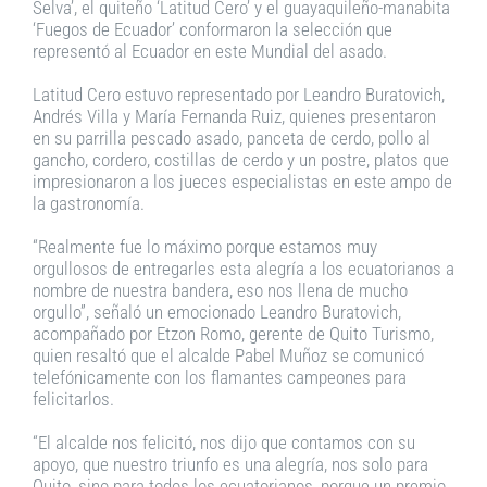
Selva’, el quiteño ‘Latitud Cero’ y el guayaquileño-manabita
‘Fuegos de Ecuador’ conformaron la selección que
representó al Ecuador en este Mundial del asado.
Latitud Cero estuvo representado por Leandro Buratovich,
Andrés Villa y María Fernanda Ruiz, quienes presentaron
en su parrilla pescado asado, panceta de cerdo, pollo al
gancho, cordero, costillas de cerdo y un postre, platos que
impresionaron a los jueces especialistas en este ampo de
la gastronomía.
“Realmente fue lo máximo porque estamos muy
orgullosos de entregarles esta alegría a los ecuatorianos a
nombre de nuestra bandera, eso nos llena de mucho
orgullo”, señaló un emocionado Leandro Buratovich,
acompañado por Etzon Romo, gerente de Quito Turismo,
quien resaltó que el alcalde Pabel Muñoz se comunicó
telefónicamente con los flamantes campeones para
felicitarlos.
“El alcalde nos felicitó, nos dijo que contamos con su
apoyo, que nuestro triunfo es una alegría, nos solo para
Quito, sino para todos los ecuatorianos, porque un premio