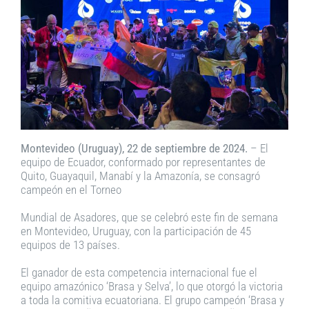
Montevideo (Uruguay), 22 de septiembre de 2024.
– El
equipo de Ecuador, conformado por representantes de
Quito, Guayaquil, Manabí y la Amazonía, se consagró
campeón en el Torneo
Mundial de Asadores, que se celebró este fin de semana
en Montevideo, Uruguay, con la participación de 45
equipos de 13 países.
El ganador de esta competencia internacional fue el
equipo amazónico ‘Brasa y Selva’, lo que otorgó la victoria
a toda la comitiva ecuatoriana. El grupo campeón ‘Brasa y