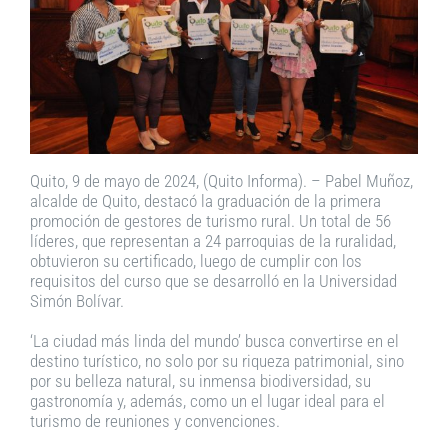
Quito, 9 de mayo de 2024, (Quito Informa). – Pabel Muñoz,
alcalde de Quito, destacó la graduación de la primera
promoción de gestores de turismo rural. Un total de 56
líderes, que representan a 24 parroquias de la ruralidad,
obtuvieron su certificado, luego de cumplir con los
requisitos del curso que se desarrolló en la Universidad
Simón Bolívar.
‘La ciudad más linda del mundo’ busca convertirse en el
destino turístico, no solo por su riqueza patrimonial, sino
por su belleza natural, su inmensa biodiversidad, su
gastronomía y, además, como un el lugar ideal para el
turismo de reuniones y convenciones.