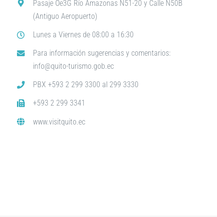
Pasaje Oe3G Río Amazonas N51-20 y Calle N50B
(Antiguo Aeropuerto)
Lunes a Viernes de 08:00 a 16:30
Para información sugerencias y comentarios:
info@quito-turismo.gob.ec
PBX +593 2 299 3300 al 299 3330
+593 2 299 3341
www.visitquito.ec