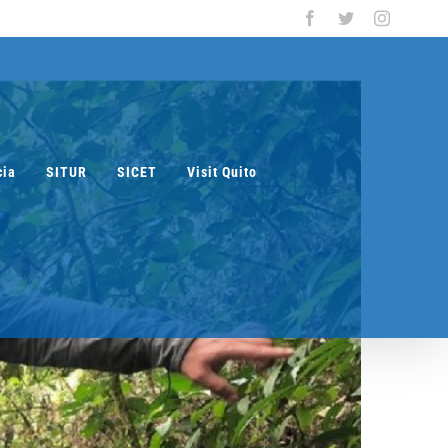
Facebook
Twitter
Instagra
cia
SITUR
SICET
Visit Quito