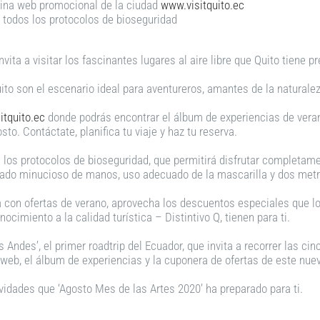
gina web promocional de la ciudad
www.visitquito.ec
 todos los protocolos de bioseguridad
invita a visitar los fascinantes lugares al aire libre que Quito tiene p
ito son el escenario ideal para aventureros, amantes de la naturalez
itquito.ec
donde podrás encontrar el álbum de experiencias de verano
to. Contáctate, planifica tu viaje y haz tu reserva.
 los protocolos de bioseguridad, que permitirá disfrutar completame
vado minucioso de manos, uso adecuado de la mascarilla y dos metro
 con ofertas de verano, aprovecha los descuentos especiales que lo
ocimiento a la calidad turística – Distintivo Q, tienen para ti.
 Andes’, el primer roadtrip del Ecuador, que invita a recorrer las cin
b, el álbum de experiencias y la cuponera de ofertas de este nuevo
tividades que ‘Agosto Mes de las Artes 2020’ ha preparado para ti.