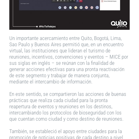
Un importante acercamiento entre Quito, Bogotá, Lima,
Sao Paulo y Buenos Aires permitió que, en un encuentro
virtual, las instituciones que lideran el turismo de
reuniones, incentivos, convenciones y eventos – MICE por
sus siglas en inglés – se reúnan con la finalidad de
generar acciones efectivas para una pronta reactivación
de este segmento y trabajar de manera conjunta,
mediante el intercambio de información.
En este sentido, se compartieron las acciones de buenas
prácticas que realiza cada ciudad para la pronta
reapertura de eventos y reuniones en los destinos,
intercambiando los protocolos de bioseguridad con los
que cuentan como ciudad y como destino de reuniones.
También, se estableció el apoyo entre ciudades para la
promoción de noticias positivas de cada destino a nivel