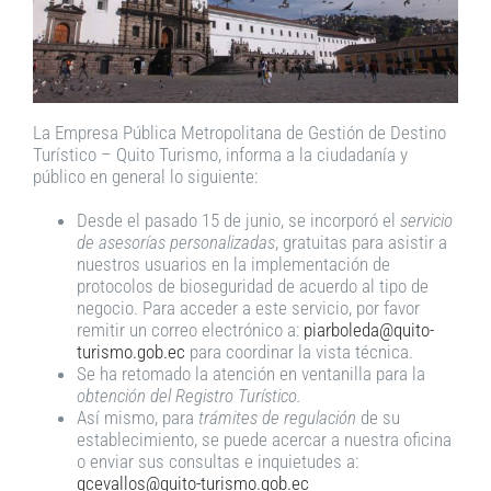
La Empresa Pública Metropolitana de Gestión de Destino
Turístico – Quito Turismo, informa a la ciudadanía y
público en general lo siguiente:
Desde el pasado 15 de junio, se incorporó el
servicio
de asesorías personalizadas
, gratuitas para asistir a
nuestros usuarios en la implementación de
protocolos de bioseguridad de acuerdo al tipo de
negocio. Para acceder a este servicio, por favor
remitir un correo electrónico a:
piarboleda@quito-
turismo.gob.ec
para coordinar la vista técnica.
Se ha retomado la atención en ventanilla para la
obtención del Registro Turístico.
Así mismo, para
trámites de regulación
de su
establecimiento, se puede acercar a nuestra oficina
o enviar sus consultas e inquietudes a:
gcevallos@quito-turismo.gob.ec