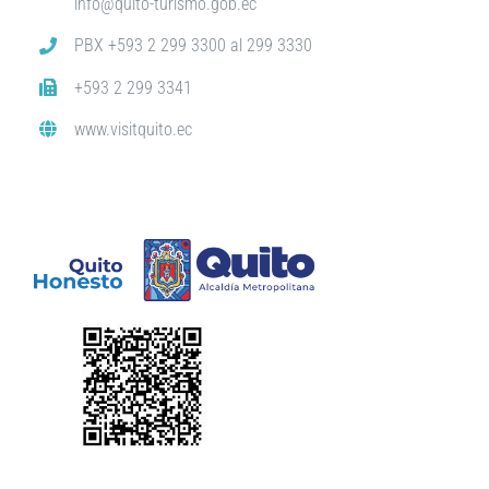
info@quito-turismo.gob.ec
PBX +593 2 299 3300 al 299 3330
+593 2 299 3341
www.visitquito.ec