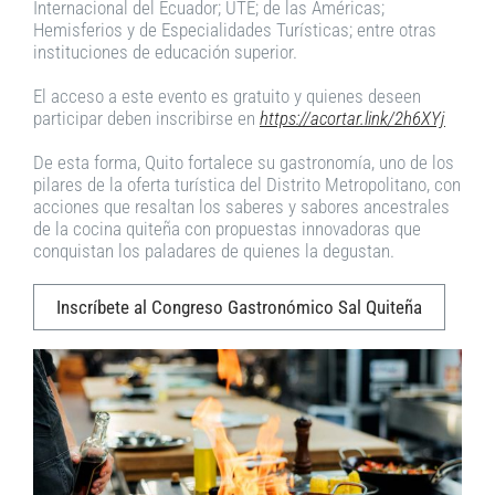
Internacional del Ecuador; UTE; de las Américas;
Hemisferios y de Especialidades Turísticas; entre otras
instituciones de educación superior.
El acceso a este evento es gratuito y quienes deseen
participar deben inscribirse en
https://acortar.link/2h6XYj
De esta forma, Quito fortalece su gastronomía, uno de los
pilares de la oferta turística del Distrito Metropolitano, con
acciones que resaltan los saberes y sabores ancestrales
de la cocina quiteña con propuestas innovadoras que
conquistan los paladares de quienes la degustan.
Inscríbete al Congreso Gastronómico Sal Quiteña