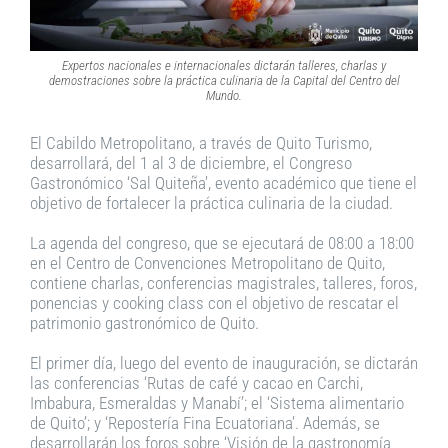
Expertos nacionales e internacionales dictarán talleres, charlas y
demostraciones sobre la práctica culinaria de la Capital del Centro del
Mundo.
El Cabildo Metropolitano, a través de Quito Turismo,
desarrollará, del 1 al 3 de diciembre, el Congreso
Gastronómico ‘Sal Quiteña’, evento académico que tiene el
objetivo de fortalecer la práctica culinaria de la ciudad.
La agenda del congreso, que se ejecutará de 08:00 a 18:00
en el Centro de Convenciones Metropolitano de Quito,
contiene charlas, conferencias magistrales, talleres, foros,
ponencias y cooking class con el objetivo de rescatar el
patrimonio gastronómico de Quito.
El primer día, luego del evento de inauguración, se dictarán
las conferencias ‘Rutas de café y cacao en Carchi,
Imbabura, Esmeraldas y Manabí’; el ‘Sistema alimentario
de Quito’; y ‘Repostería Fina Ecuatoriana’. Además, se
desarrollarán los foros sobre ‘Visión de la gastronomía