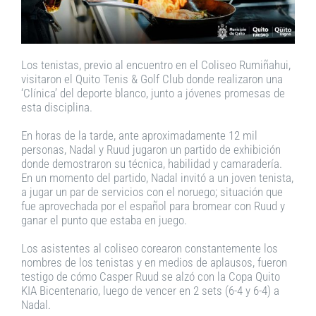
Los tenistas, previo al encuentro en el Coliseo Rumiñahui,
visitaron el Quito Tenis & Golf Club donde realizaron una
‘Clínica’ del deporte blanco, junto a jóvenes promesas de
esta disciplina.
En horas de la tarde, ante aproximadamente 12 mil
personas, Nadal y Ruud jugaron un partido de exhibición
donde demostraron su técnica, habilidad y camaradería.
En un momento del partido, Nadal invitó a un joven tenista,
a jugar un par de servicios con el noruego; situación que
fue aprovechada por el español para bromear con Ruud y
ganar el punto que estaba en juego.
Los asistentes al coliseo corearon constantemente los
nombres de los tenistas y en medios de aplausos, fueron
testigo de cómo Casper Ruud se alzó con la Copa Quito
KIA Bicentenario, luego de vencer en 2 sets (6-4 y 6-4) a
Nadal.