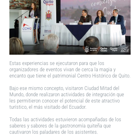
Estas experiencias se ejecutaron para que los
organizadores de eventos vivan de cerca la magia y
encanto que tiene el patrimonial Centro Histórico de Quito.
Bajo ese mismo concepto, visitaron Ciudad Mitad del
Mundo, donde realizaron actividades de integración que
les permitieron conocer el potencial de este atractivo
turístico, el más visitado del Ecuador.
Todas las actividades estuvieron acompañadas de los
saberes y sabores de la gastronomía quiteña que
cautivaron los paladares de los asistentes.