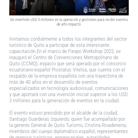
Se invertirán USD 3 millones en la operación y gestiones para recibir eventos
de alto impacto
.
Invitamos cordialmente a todos los integrantes del sector
turístico de Quito a participar de esta interesante
capacitación.En el marco de Fiexpo Workshop 2022, se
inauguró el Centro de Convenciones Metropolitano de
Quito (CCMQ), espacio que será operado por el consorcio
ecuatoriano-español Prostatus Vitelsa, que cuenta con el
respaldo de la empresa española con una trayectoria de
más de 40 años en el desarrollo de eventos
especializados en tecnología audiovisual, comunicaciones
y que aportará con una inversión inicial superior a los USD
3 millones para la generación de eventos en la ciudad.
El evento estuvo presidido por el alcalde de la ciudad,
Santiago Guarderas Izquierdo, quien fue acompañado por
la gerente General de Quito Turismo, Cristina Rivadeneira;
miembros del cuerpo diplomático español; representantes
de gremios turísticos, empresariales, autoridades