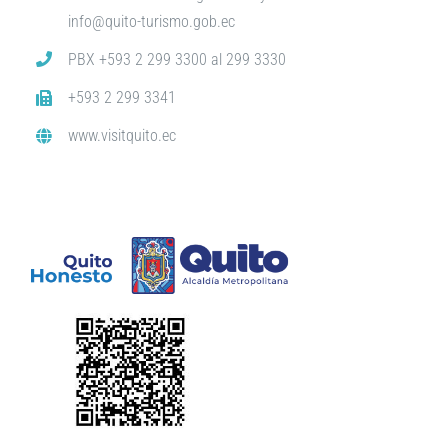
info@quito-turismo.gob.ec
PBX +593 2 299 3300 al 299 3330
+593 2 299 3341
www.visitquito.ec