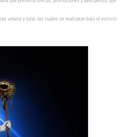
campaña que presenta ofertas, promociones y descuentos que
 urbana y rural, las cuales se realizarán bajo el estricto