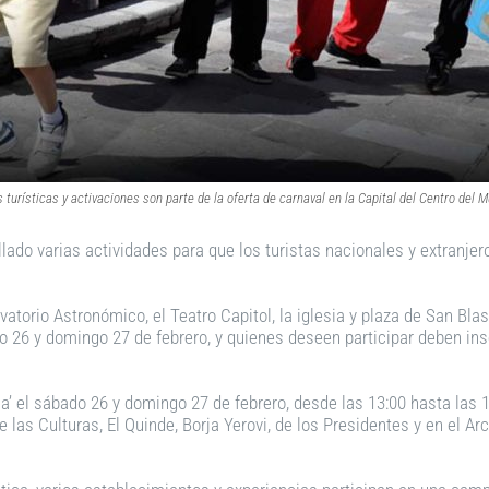
 turísticas y activaciones son parte de la oferta de carnaval en la Capital del Centro del 
lado varias actividades para que los turistas nacionales y extranjer
rvatorio Astronómico, el Teatro Capitol, la iglesia y plaza de San Bla
bado 26 y domingo 27 de febrero, y quienes deseen participar deben in
a’ el sábado 26 y domingo 27 de febrero, desde las 13:00 hasta las 1
 las Culturas, El Quinde, Borja Yerovi, de los Presidentes y en el A