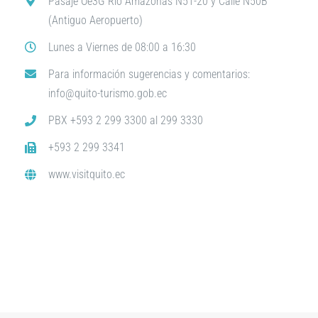
Pasaje Oe3G Río Amazonas N51-20 y Calle N50B
(Antiguo Aeropuerto)
Lunes a Viernes de 08:00 a 16:30
Para información sugerencias y comentarios:
info@quito-turismo.gob.ec
PBX +593 2 299 3300 al 299 3330
+593 2 299 3341
www.visitquito.ec