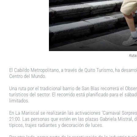
Rutas
El Cabildo Metropolitano, a través de Quito Turismo, ha desarrol
Centro del Mundo.
Una ruta por el tradicional barrio de San Blas recorrerá el Obse
turísticos del sector. El recorrido está planificado para el sá
limitados.
En La Mariscal se realizarán las activaciones ‘Carnaval Sorpres
21:00. Las personas que estén en las plazas Gabriela Mistral, de
típicos, trajes radiantes y decoración de luces.