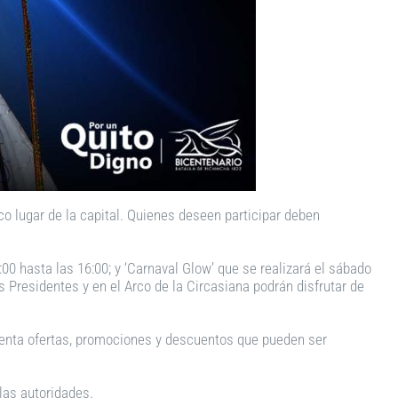
co lugar de la capital. Quienes deseen participar deben
00 hasta las 16:00; y ‘Carnaval Glow’ que se realizará el sábado
os Presidentes y en el Arco de la Circasiana podrán disfrutar de
esenta ofertas, promociones y descuentos que pueden ser
las autoridades.