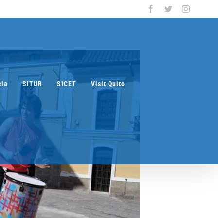
Facebook
Twitter
Instagra
cia
SITUR
SICET
Visit Quito