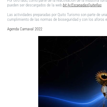
Por otro lado, como parte de la reactivación de la industria t
pueden ser descargados de la web
bit.ly/EscapadasQuiteñas
.
Las actividades preparadas por Quito Turismo son parte de una 
cumplimiento de las normas de bioseguridad y con los aforos e
Agenda Carnaval 2022