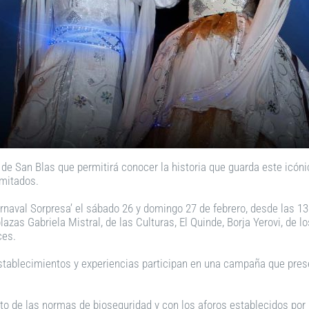
o de San Blas que permitirá conocer la historia que guarda este icóni
imitados.
rnaval Sorpresa’ el sábado 26 y domingo 27 de febrero, desde las 13:
azas Gabriela Mistral, de las Culturas, El Quinde, Borja Yerovi, de l
ces.
os establecimientos y experiencias participan en una campaña que pr
nto de las normas de bioseguridad y con los aforos establecidos por 