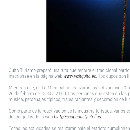
Quito Turismo preparó una ruta que recorre el tradicional barri
inscribirse en la página web
www.visitquito.ec
, los cupos son l
Mientras que, en La Mariscal se realizarán las activaciones ‘Ca
26 de febrero de 18:30 a 21:00. Las personas que estén en las pl
música, personajes típicos, trajes radiantes y decoración de lu
Como parte de la reactivación de la industria turística, vari
descargados de la web
bit.ly/EscapadasQuiteñas
.
Todas las actividades se realizarán bajo el estricto cumplimie