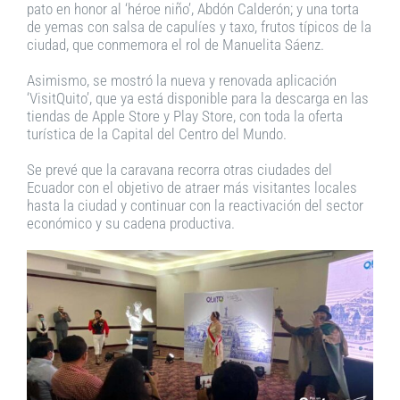
pato en honor al ‘héroe niño’, Abdón Calderón; y una torta
de yemas con salsa de capulíes y taxo, frutos típicos de la
ciudad, que conmemora el rol de Manuelita Sáenz.
Asimismo, se mostró la nueva y renovada aplicación
‘VisitQuito’, que ya está disponible para la descarga en las
tiendas de Apple Store y Play Store, con toda la oferta
turística de la Capital del Centro del Mundo.
Se prevé que la caravana recorra otras ciudades del
Ecuador con el objetivo de atraer más visitantes locales
hasta la ciudad y continuar con la reactivación del sector
económico y su cadena productiva.