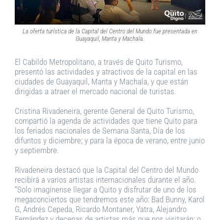
La oferta turística de la Capital del Centro del Mundo fue presentada en
Guayaquil, Manta y Machala.
El Cabildo Metropolitano, a través de Quito Turismo,
presentó las actividades y atractivos de la capital en las
ciudades de Guayaquil, Manta y Machala, y que están
dirigidas a atraer el mercado nacional de turistas.
Cristina Rivadeneira, gerente General de Quito Turismo,
compartió la agenda de actividades que tiene Quito para
los feriados nacionales de Semana Santa, Día de los
difuntos y diciembre; y para la época de verano, entre junio
y septiembre.
Rivadeneira destacó que la Capital del Centro del Mundo
recibirá a varios artistas internacionales durante el año.
“Solo imagínense llegar a Quito y disfrutar de uno de los
megaconciertos que tendremos este año: Bad Bunny, Karol
G, Andrés Cepeda, Ricardo Montaner, Yatra, Alejandro
Fernández y decenas de artistas más que nos visitarán; o