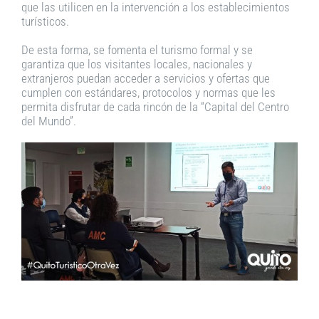
que las utilicen en la intervención a los establecimientos
turísticos.
De esta forma, se fomenta el turismo formal y se
garantiza que los visitantes locales, nacionales y
extranjeros puedan acceder a servicios y ofertas que
cumplen con estándares, protocolos y normas que les
permita disfrutar de cada rincón de la “Capital del Centro
del Mundo”.