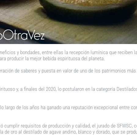
eneficios y bondades, entre ellas la recepción lumínica que reciben 
ra producir la mejor bebida espirituosa del planeta.
ración de saberes y puesta en valor de uno de los patrimonios más a
pirituoso y, a finales del 2020, lo postularon en la categoría Desti
lo largo de los años ha ganado una reputación excepcional entre co
bió cumplir requisitos de producción y calidad, el jurado de SFWSC
lla de oro al destilado de agave andino, blanco y dorado, que se pro