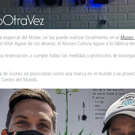
a especial del Miske, se las puede realizar localmente, en el
Museo 
l Altar Agave de los deseos, el Museo Cultura Agave y la fábrica-dest
ia reservación, y cumple todas las medidas y protocolos de biosegu
ata de licores se posicionan como una marca en el mundo y se proyec
l Centro del Mundo.