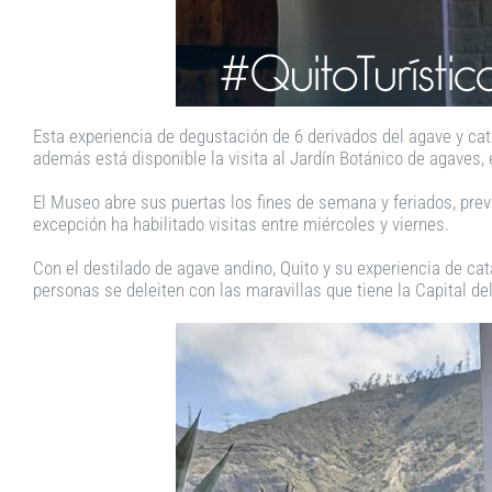
Esta experiencia de degustación de 6 derivados del agave y cat
además está disponible la visita al Jardín Botánico de agaves, e
El Museo abre sus puertas los fines de semana y feriados, prev
excepción ha habilitado visitas entre miércoles y viernes.
Con el destilado de agave andino, Quito y su experiencia de c
personas se deleiten con las maravillas que tiene la Capital de