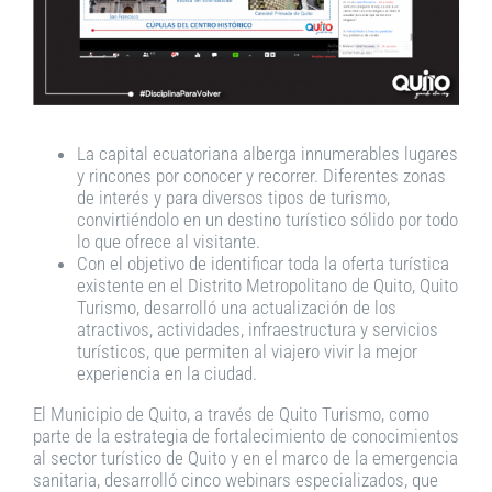
La capital ecuatoriana alberga innumerables lugares
y rincones por conocer y recorrer. Diferentes zonas
de interés y para diversos tipos de turismo,
convirtiéndolo en un destino turístico sólido por todo
lo que ofrece al visitante.
Con el objetivo de identificar toda la oferta turística
existente en el Distrito Metropolitano de Quito, Quito
Turismo, desarrolló una actualización de los
atractivos, actividades, infraestructura y servicios
turísticos, que permiten al viajero vivir la mejor
experiencia en la ciudad.
El Municipio de Quito, a través de Quito Turismo, como
parte de la estrategia de fortalecimiento de conocimientos
al sector turístico de Quito y en el marco de la emergencia
sanitaria, desarrolló cinco webinars especializados, que