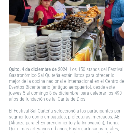
Quito, 4 de diciembre de 2024.
Los 150 stands del Festival
Gastronómico Sal Quiteña están listos para ofrecer lo
mejor de la cocina nacional e internacional en el Centro de
Eventos Bicentenario (antiguo aeropuerto), desde este
jueves 5 al domingo 8 de diciembre, para celebrar los 490
años de fundación de la ‘Carita de Dios’.
El Festival Sal Quiteña seleccionó a los participantes por
segmentos como embajadas, prefecturas, mercados, AEI
(Alianza para el Emprendimiento y la Innovación), Tienda
Quito más artesanos urbanos, Rastro, artesanos rurales,