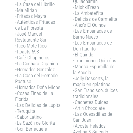
Quilachamin
•La Casa del Librillo
•MishkiFresh
•Ma Mirian
•La Ambateñita
•Fritadas Mayra
•Delicias de Carmelita
•Auténticas Fritadas
•Alex’s El Quinde
de La Floresta
•Las Empanadas de
•José Manuel
Barrio Nuevo
Restaurante Sur
•Las Empanadas de
•Rico Mote Rico
Don Raulito
•Roasts 593
•El Quinde
•Café Chapineros
•Tradiciones Quiteñas
•La Cuchara Orgánica
•Mocca Espumilla de
•Hornados González
la Abuela
•La Casa del Hornado
•Jelly Desserts, la
Pastuso
magia en gelatinas
•Hornados Doña Miche
•San Francisco, dulces
•Cosas Finas de La
tradicionales
Florida
•Cachetes Dulces
•Las Delicias de Lupita
•Art’n Chocolate
•Teruquita
•Las Quesadillas de
•Sabor Latino
San Juan
•La Sazón de Glorita
•Acosta Helados
•Con Berraquera
Avelina & Salcedo