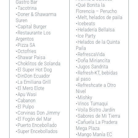
Gastro Bar
•Qué Bonita la
•Tacotrina
Florencia – Perucho
•Doner & Shawarma
•Melt, helados de paila
Suren
•Icebeats
•Capital Burger
•Heladería BellaIsa
•Restaurante Los
•Ice Party
Argentos
•Helados de la Quinta
•Pizza SA
Paila
•Octofries
•RefrescaVida
•Shawar Paisa
•Doña Miriancita
•Choklitos de Solanda
•Jugos Sandrita
•El Super Hot Dog
•Refresh-KT, bebidas
•DinDon Ecuador
al paso
•La Emiliana Grill
•Refreshcate a Otro
•El Mero Elote
Nivel
•Apu Wasi
•Mishky
•Cabanon
•Vinos Tumaqui
•El Pulpo
•Voila Bistro Jardín
•Corvinas Don Jimmy
•Sabores de Mi Tierra
•El Fogón del Mar
•Cañuela La Pradera
•Puerto Encebollado
Mega Plaza
•Super Encebollados
•Mango Manía EC