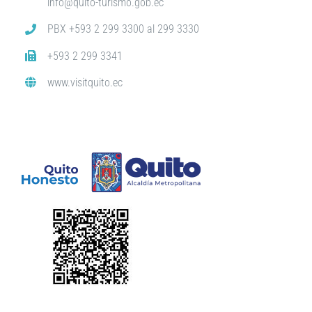
info@quito-turismo.gob.ec
PBX +593 2 299 3300 al 299 3330
+593 2 299 3341
www.visitquito.ec