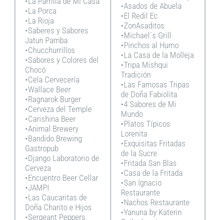
•La Parrilla de Mi Casa
•Asados de Abuela
•La Porca
•El Redil Ec
•La Rioja
•ZonAsaditos
•Saberes y Sabores
•Michael´s Grill
Jatun Pamba
•Pinchos al Humo
•Chucchurrillos
•La Casa de la Molleja
•Sabores y Colores del
•Tripa Mishqui
Chocó
Tradición
•Cela Cervecería
•Las Famosas Tripas
•Wallace Beer
de Doña Fabiolita
•Ragnarok Burger
•4 Sabores de Mi
•Cerveza del Temple
Mundo
•Carishina Beer
•Platos Típicos
•Animal Brewery
Lorenita
•Bandido Brewing
•Exquisitas Fritadas
Gastropub
de la Sucre
•Django Laboratorio de
•Fritada San Blas
Cerveza
•Casa de la Fritada
•Encuentro Beer Cellar
•San Ignacio
•JAMPI
Restaurante
•Las Caucaritas de
•Nachos Restaurante
Doña Charito e Hijos
•Yanuna by Katerin
•Sergeant Peppers