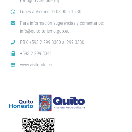
(Antiguo Aeropuerto)
Lunes a Viernes de 08:00 a 16:30
Para información sugerencias y comentarios:
info@quito-turismo.gob.ec
PBX +593 2 299 3300 al 299 3330
+593 2 299 3341
www.visitquito.ec