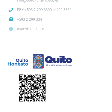
info@quito-turismo.gob.ec
PBX +593 2 299 3300 al 299 3330
+593 2 299 3341
www.visitquito.ec