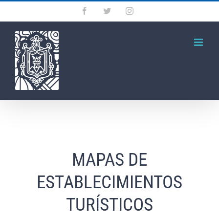
Saltar
Facebook
Twitter
Instagram
al
contenido
MAPAS DE
ESTABLECIMIENTOS
TURÍSTICOS