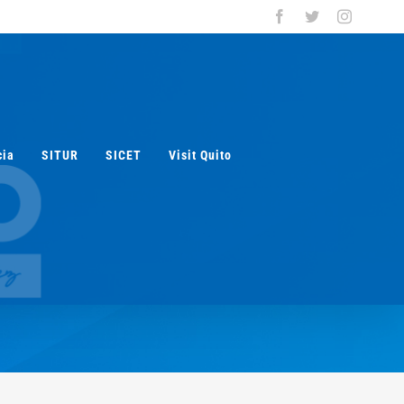
Facebook
Twitter
Instagra
cia
SITUR
SICET
Visit Quito