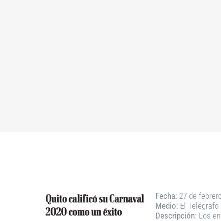
Fecha:
27 de febrer
Medio:
El Telégrafo
Descripción:
Los enc