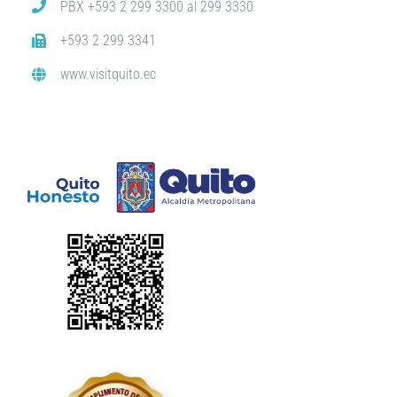
PBX +593 2 299 3300 al 299 3330
+593 2 299 3341
www.visitquito.ec