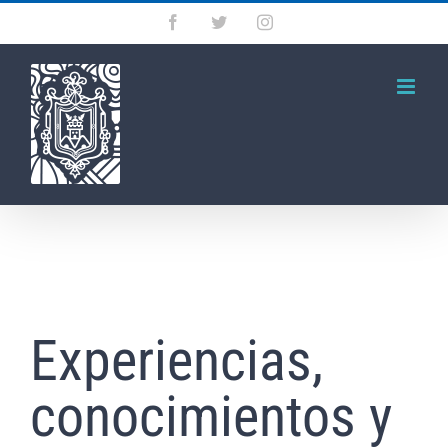
Saltar
Facebook
Twitter
Instagram
al
contenido
Experiencias,
conocimientos y