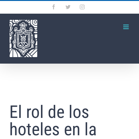
Saltar
Facebook
Twitter
Instagram
al
contenido
El rol de los
hoteles en la