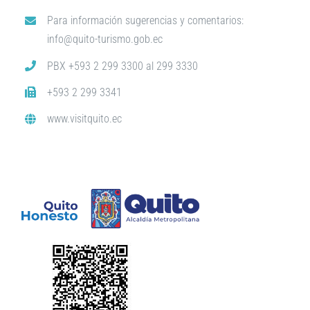
Para información sugerencias y comentarios:
info@quito-turismo.gob.ec
PBX +593 2 299 3300 al 299 3330
+593 2 299 3341
www.visitquito.ec