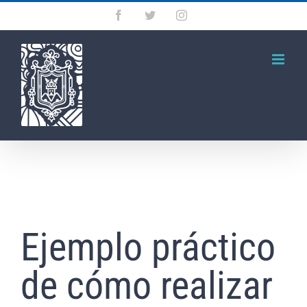
Saltar
Facebook
Twitter
Instagram
al
contenido
Ejemplo práctico
de cómo realizar